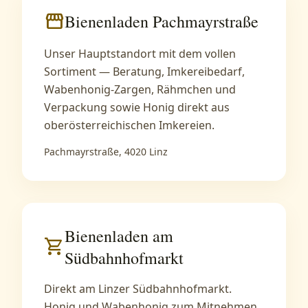
storefront
Bienenladen Pachmayrstraße
Unser Hauptstandort mit dem vollen
Sortiment — Beratung, Imkereibedarf,
Wabenhonig-Zargen, Rähmchen und
Verpackung sowie Honig direkt aus
oberösterreichischen Imkereien.
Pachmayrstraße, 4020 Linz
Bienenladen am
local_grocery_store
Südbahnhofmarkt
Direkt am Linzer Südbahnhofmarkt.
Honig und Wabenhonig zum Mitnehmen