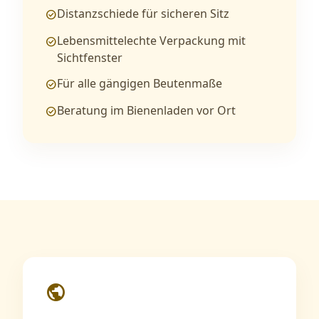
Distanzschiede für sicheren Sitz
check_circle
Lebensmittelechte Verpackung mit
check_circle
Sichtfenster
Für alle gängigen Beutenmaße
check_circle
Beratung im Bienenladen vor Ort
check_circle
public