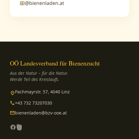
@bienenladen.at
photo_camera
OÖ Landesverband für Bienenzucht
Aus der Natur – für die Natur.
Werde Teil des Kreislaufs.
Pachmayrstr. 57, 4040 Linz
location_on
phone
+43 732 73207030
mail
bienenladen@bzv-ooe.at