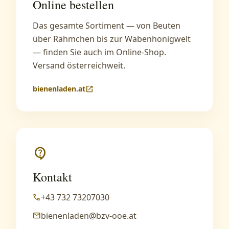
Online bestellen
Das gesamte Sortiment — von Beuten
über Rähmchen bis zur Wabenhonigwelt
— finden Sie auch im Online-Shop.
Versand österreichweit.
bienenladen.at
open_in_new
contact_support
Kontakt
+43 732 73207030
phone
bienenladen@bzv-ooe.at
mail