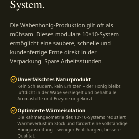
System.
Die Wabenhonig-Produktion gilt oft als
mühsam. Dieses modulare 10×10-System
ermöglicht eine saubere, schnelle und
kundenfertige Ernte direkt in der
Verpackung. Spare Arbeitsstunden.
check_circle
Unverfälschtes Naturprodukt
Kein Schleudern, kein Erhitzen – der Honig bleibt
luftdicht in der Wabe versiegelt und behält alle
Aromastoffe und Enzyme ungekürzt.
check_circle
Optimierte Wärmeisolation
Die Rahmengeometrie des 10×10-Systems reduziert
Wärmeverlust im Stock und fördert eine vollständige
Honigausreifung – weniger Fehlchargen, bessere
Qualität.