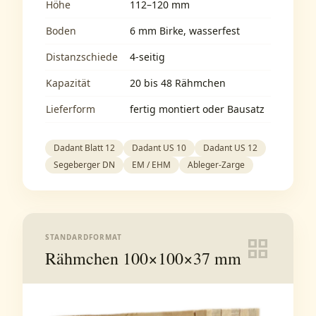
Höhe
112–120 mm
Boden
6 mm Birke, wasserfest
Distanzschiede
4-seitig
Kapazität
20 bis 48 Rähmchen
Lieferform
fertig montiert oder Bausatz
Dadant Blatt 12
Dadant US 10
Dadant US 12
Segeberger DN
EM / EHM
Ableger-Zarge
STANDARDFORMAT
grid_view
Rähmchen 100×100×37 mm