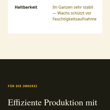
Haltbarkeit
Im Ganzen sehr stabil
S
— Wachs schützt vor
Feuchtigkeitsaufnahme
FÜR DIE IMKEREI
Effiziente Produktion mit