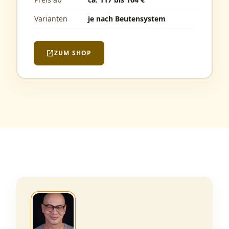
Varianten
je nach Beutensystem
open_in_new
ZUM SHOP