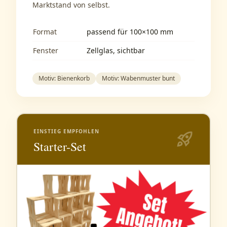
Marktstand von selbst.
Format
passend für 100×100 mm
Fenster
Zellglas, sichtbar
Motiv: Bienenkorb
Motiv: Wabenmuster bunt
EINSTIEG EMPFOHLEN
rocket_launch
Starter-Set