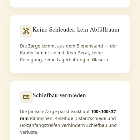
Keine Schleuder, kein Abfüllraum
handyman
Die Zarge kommt aus dem Bienenstand — der
Käufer nimmt sie mit. Kein Gerät, keine
Reinigung, keine Lagerhaltung in Gläsern.
Schiefbau vermieden
straighten
Die Janisch-Zarge passt exakt auf
100×100×37
mm
Rähmchen. 4-seitige Distanzschiede und
Holzanfangstreifen verhindern Schiefbau und
Verluste.