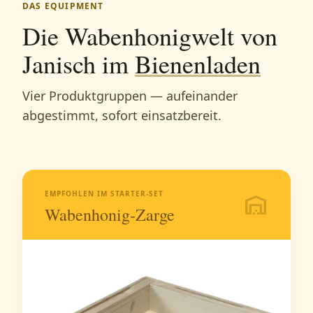
DAS EQUIPMENT
Die Wabenhonigwelt von
Janisch im
Bienenladen
Vier Produktgruppen — aufeinander
abgestimmt, sofort einsatzbereit.
EMPFOHLEN IM STARTER-SET
warehouse
Wabenhonig-Zarge