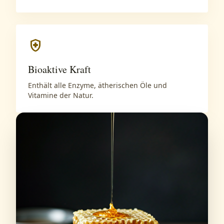
health_and_safety
Bioaktive Kraft
Enthält alle Enzyme, ätherischen Öle und
Vitamine der Natur.