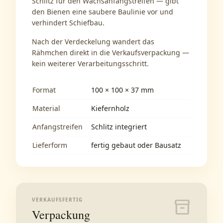
Schlitz für den Wachsanfangstreifen — gibt
den Bienen eine saubere Baulinie vor und
verhindert Schiefbau.
Nach der Verdeckelung wandert das
Rähmchen direkt in die Verkaufsverpackung —
kein weiterer Verarbeitungsschritt.
Format
100 × 100 × 37 mm
Material
Kiefernholz
Anfangstreifen
Schlitz integriert
Lieferform
fertig gebaut oder Bausatz
VERKAUFSFERTIG
inventory_2
Verpackung