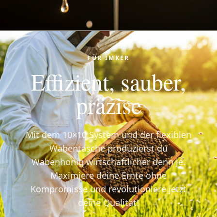
FÜR IMKER
Effizient, sauber,
präzise
Mit dem 10×10 System und der flexiblen
Wabentasche produzierst du
Wabenhonig wirtschaftlicher denn je.
Maximiere deine Ernte ohne
Kompromisse und revolutioniere jetzt
deine Qualität!